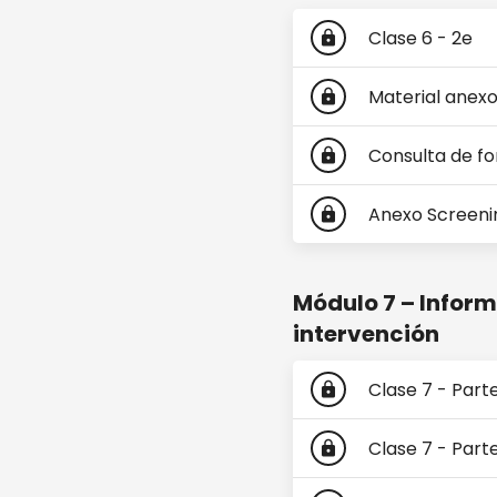
Clase 6 - 2e
lock
Material anexo
lock
Consulta de fo
lock
Anexo Screenin
lock
Módulo 7 – Infor
intervención
Clase 7 - Parte
lock
Clase 7 - Part
lock