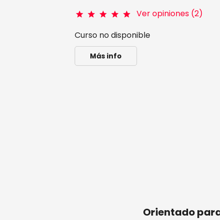
Ver opiniones (2)
star
star
star
star
star
Curso no disponible
Más info
1ra cohorte-Curso Asincrónico: Ev
Orientado par