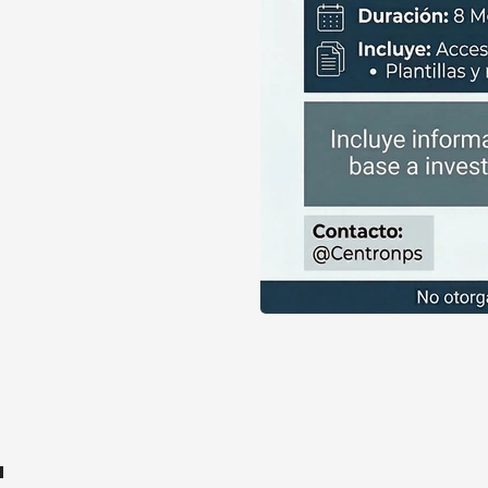
aluación de Altas Capacidades: Del Niño al Adulto
a