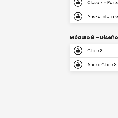
Clase 7 - Part
lock
Anexo Informe
lock
Módulo 8 – Diseño
Clase 8
lock
Anexo Clase 8
lock