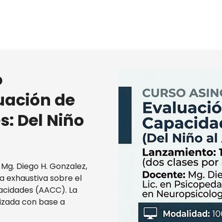
h
o
uación de
: Del Niño
 Mg. Diego H. Gonzalez,
a exhaustiva sobre el
acidades (AACC). La
izada con base a