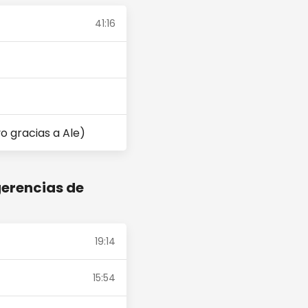
41:16
o gracias a Ale)
gerencias de
19:14
15:54