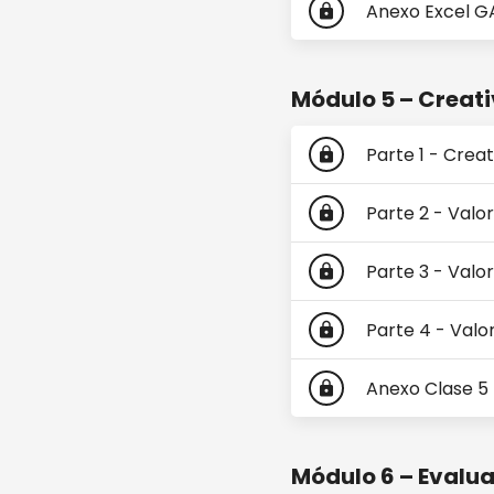
Anexo Excel G
lock
Módulo 5 – Creati
Parte 1 - Creat
lock
Parte 2 - Valor
lock
Parte 3 - Valor
lock
Parte 4 - Valo
lock
Anexo Clase 5
lock
Módulo 6 – Evalua