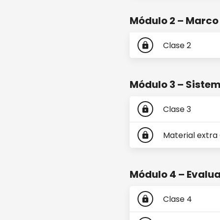
Módulo 2 – Marco
Clase 2
lock
Módulo 3 – Sistem
Clase 3
lock
Material extra 
lock
Módulo 4 – Evalua
Clase 4
lock