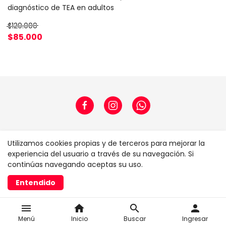
diagnóstico de TEA en adultos
$120.000
$85.000
Home
Utilizamos cookies propias y de terceros para mejorar la
experiencia del usuario a través de su navegación. Si
continúas navegando aceptas su uso.
Realizado con
Entendido
menu
home
search
person
Menú
Inicio
Buscar
Ingresar