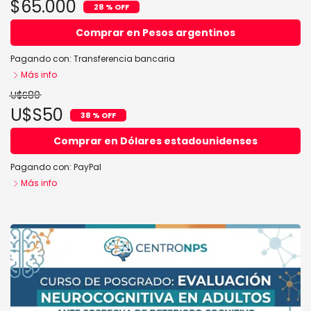
$65.000
28 % OFF
Comprar en Pesos argentinos
Pagando con:
Transferencia bancaria
Más info
U$S80
U$S50
38 % OFF
Comprar en Dólares estadounidenses
Pagando con:
PayPal
Más info